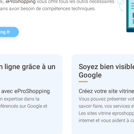
ME,
eProShopping
vous offre tous les outils nécessaires
 sans avoir besoin de compétences techniques.
ng.fr
 ligne grâce à un
Soyez bien visibl
Google
e avec eProShopping
Créez votre site vitr
 expertise dans la
Vous pouvez présenter votr
éférencés sur Google et
savoir-faire, vos services e
Les sites vitrine eproshopp
internet et vous aident à c