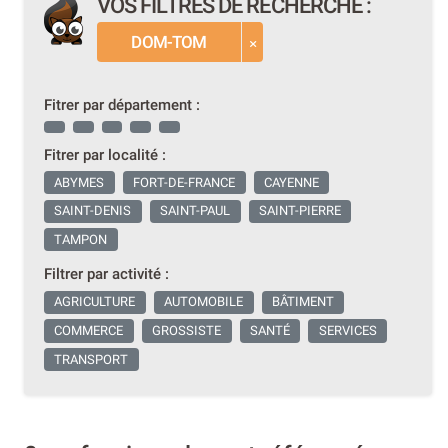
VOS FILTRES DE RECHERCHE :
DOM-TOM
Fitrer par département :
Fitrer par localité :
ABYMES
FORT-DE-FRANCE
CAYENNE
SAINT-DENIS
SAINT-PAUL
SAINT-PIERRE
TAMPON
Filtrer par activité :
AGRICULTURE
AUTOMOBILE
BÂTIMENT
COMMERCE
GROSSISTE
SANTÉ
SERVICES
TRANSPORT