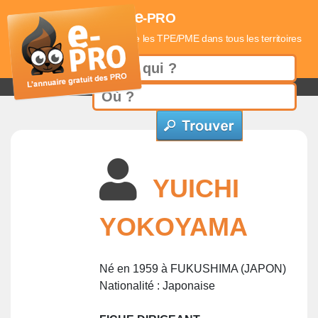
e
-PRO
L'annuaire qui référence les TPE/PME dans tous les territoires
YUICHI
YOKOYAMA
Né en 1959 à FUKUSHIMA (JAPON)
Nationalité : Japonaise