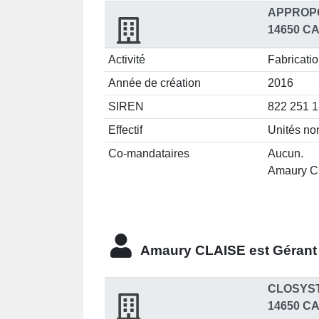
APPROP
14650 C
Activité
Fabricatio
Année de création
2016
SIREN
822 251 
Effectif
Unités no
Co-mandataires
Aucun.
Amaury CL
Amaury CLAISE est
Gérant
CLOSYS
14650 C