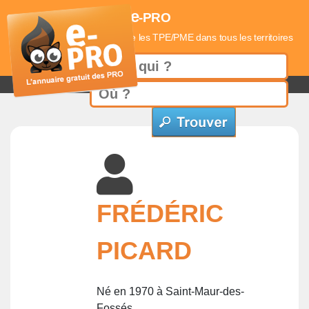
e
-PRO
L'annuaire qui référence les TPE/PME dans tous les territoires
FRÉDÉRIC
PICARD
Né en 1970 à Saint-Maur-des-
Fossés