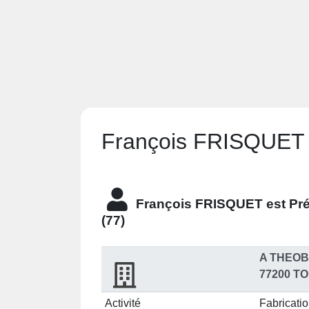
François FRISQUET d
François FRISQUET est
Pré
(77)
A THEOB
77200 T
Activité
Fabricatio