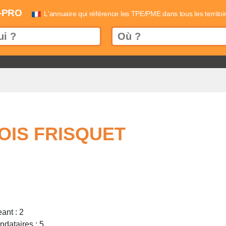
-PRO
L'annuaire qui référence les TPE/PME dans tous les territoi
OIS FRISQUET
ant : 2
dataires : 5