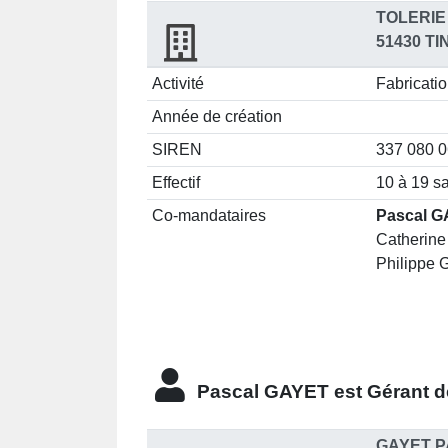
TOLERIE
51430 T
Activité
Fabricatio
Année de création
SIREN
337 080 
Effectif
10 à 19 sa
Co-mandataires
Pascal G
Catherine
Philippe G
Pascal GAYET est
Gérant
de
GAYET P